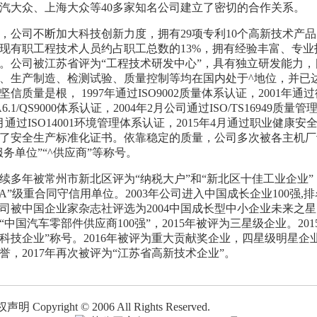
汽大众、上海大众等40多家知名公司建立了密切的合作关系。
公司不断加大科技创新力度，拥有29项专利10个高新技术产品
现有职工程技术人员约占职工总数的13%，拥有经验丰富、专业
。公司被江苏省评为“工程技术研发中心”，具有独立研发能力，
、生产制造、检测试验、质量控制等均在国内处于^地位，并已
信质量是根， 1997年通过ISO9002质量体系认证，2001年通
6.1/QS9000体系认证，2004年2月公司通过ISO/TS16949质量
4月通过ISO14001环境管理体系认证，2015年4月通过职业健康
了安全生产标准化证书。依靠稳定的质量，公司多次被各主机厂评
服务单位”“^供应商”等称号。
多年被常州市新北区评为“纳税大户”和“新北区十佳工业企业”
AA”级重合同守信用单位。2003年公司进入中国成长企业100强,排
年公司被中国企业家杂志社评选为2004中国成长型中小企业未来之星，
“中国汽车零部件供应商100强”，2015年被评为三星级企业。201
科技企业”称号。2016年被评为重大贡献奖企业，四星级明星企
誉，2017年再次被评为“江苏省高新技术企业”。
权声明
Copyright © 2006 All Rights Reserved.