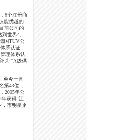
，6个注册商
技能优越的
目前公司的
达到世界^。
过德国TUV公
管理体系认证，
安全管理体系认
为 “A级供
，至今一直
名第43位 ，
2005年公
5年获得“江
业，市明星企